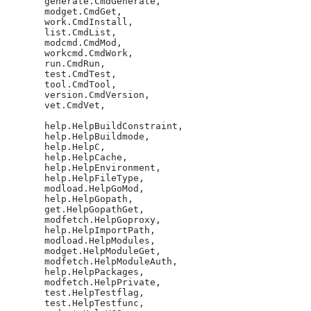
       generate.CmdGenerate,
       modget.CmdGet,
       work.CmdInstall,
       list.CmdList,
       modcmd.CmdMod,
       workcmd.CmdWork,
       run.CmdRun,
       test.CmdTest,
       tool.CmdTool,
       version.CmdVersion,
       vet.CmdVet,
       help.HelpBuildConstraint,
       help.HelpBuildmode,
       help.HelpC,
       help.HelpCache,
       help.HelpEnvironment,
       help.HelpFileType,
       modload.HelpGoMod,
       help.HelpGopath,
       get.HelpGopathGet,
       modfetch.HelpGoproxy,
       help.HelpImportPath,
       modload.HelpModules,
       modget.HelpModuleGet,
       modfetch.HelpModuleAuth,
       help.HelpPackages,
       modfetch.HelpPrivate,
       test.HelpTestflag,
       test.HelpTestfunc,