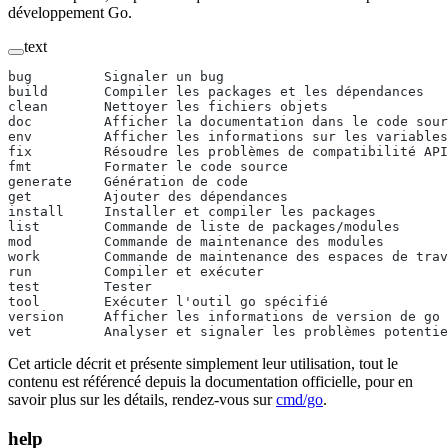
développement Go.
text
bug         Signaler un bug
build       Compiler les packages et les dépendances
clean       Nettoyer les fichiers objets
doc         Afficher la documentation dans le code sour
env         Afficher les informations sur les variables
fix         Résoudre les problèmes de compatibilité API
fmt         Formater le code source
generate    Génération de code
get         Ajouter des dépendances
install     Installer et compiler les packages
list        Commande de liste de packages/modules
mod         Commande de maintenance des modules
work        Commande de maintenance des espaces de trav
run         Compiler et exécuter
test        Tester
tool        Exécuter l'outil go spécifié
version     Afficher les informations de version de go
vet         Analyser et signaler les problèmes potentie
Cet article décrit et présente simplement leur utilisation, tout le
contenu est référencé depuis la documentation officielle, pour en
savoir plus sur les détails, rendez-vous sur
cmd/go
.
help