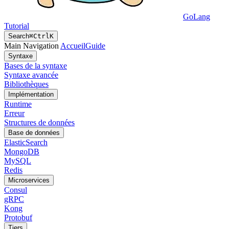
GoLang
Tutorial
Search
⌘
Ctrl
K
Main Navigation
Accueil
Guide
Syntaxe
Bases de la syntaxe
Syntaxe avancée
Bibliothèques
Implémentation
Runtime
Erreur
Structures de données
Base de données
ElasticSearch
MongoDB
MySQL
Redis
Microservices
Consul
gRPC
Kong
Protobuf
Tiers