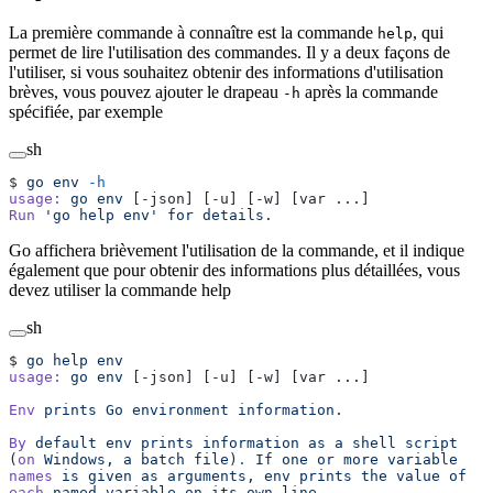
La première commande à connaître est la commande
, qui
help
permet de lire l'utilisation des commandes. Il y a deux façons de
l'utiliser, si vous souhaitez obtenir des informations d'utilisation
brèves, vous pouvez ajouter le drapeau
après la commande
-h
spécifiée, par exemple
sh
$ 
go
 env
 -h
usage:
 go
 env
 [-json] [-u] [-w] [var ...]
Run
 'go help env'
 for
 details.
Go affichera brièvement l'utilisation de la commande, et il indique
également que pour obtenir des informations plus détaillées, vous
devez utiliser la commande help
sh
$ 
go
 help
 env
usage:
 go
 env
 [-json] [-u] [-w] [var ...]
Env
 prints
 Go
 environment
 information.
By
 default
 env
 prints
 information
 as
 a
 shell
 script
(
on
 Windows,
 a
 batch
 file
)
.
 If
 one
 or
 more
 variable
names
 is
 given
 as
 arguments,
 env
 prints
 the
 value
 of
each
 named
 variable
 on
 its
 own
 line.