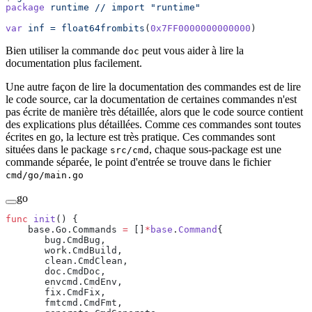
package
 runtime
 //
 import
 "runtime"
var
 inf
 =
 float64frombits
(
0x7FF0000000000000
)
Bien utiliser la commande
peut vous aider à lire la
doc
documentation plus facilement.
Une autre façon de lire la documentation des commandes est de lire
le code source, car la documentation de certaines commandes n'est
pas écrite de manière très détaillée, alors que le code source contient
des explications plus détaillées. Comme ces commandes sont toutes
écrites en go, la lecture est très pratique. Ces commandes sont
situées dans le package
, chaque sous-package est une
src/cmd
commande séparée, le point d'entrée se trouve dans le fichier
cmd/go/main.go
go
func
 init
() {
    base.Go.Commands 
=
 []
*
base
.
Command
{
       bug.CmdBug,
       work.CmdBuild,
       clean.CmdClean,
       doc.CmdDoc,
       envcmd.CmdEnv,
       fix.CmdFix,
       fmtcmd.CmdFmt,