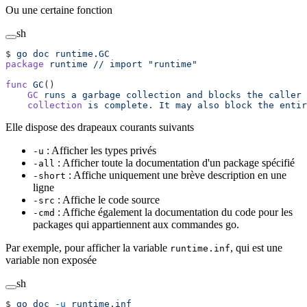
Ou une certaine fonction
sh
$ 
go
 doc
 runtime.GC
package
 runtime
 //
 import
 "runtime"
func
 GC
()
    GC
 runs
 a
 garbage
 collection
 and
 blocks
 the
 caller
 
    collection
 is
 complete.
 It
 may
 also
 block
 the
 entir
Elle dispose des drapeaux courants suivants
: Afficher les types privés
-u
: Afficher toute la documentation d'un package spécifié
-all
: Affiche uniquement une brève description en une
-short
ligne
: Affiche le code source
-src
: Affiche également la documentation du code pour les
-cmd
packages qui appartiennent aux commandes go.
Par exemple, pour afficher la variable
, qui est une
runtime.inf
variable non exposée
sh
$ 
go
 doc
 -u
 runtime.inf