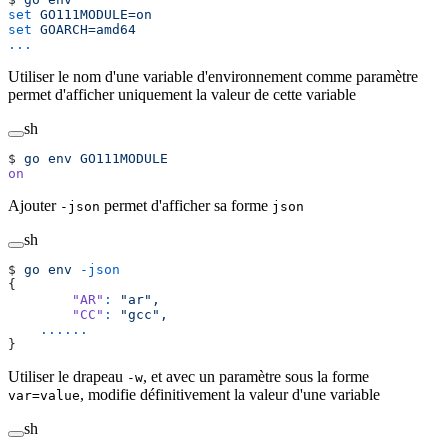
set
 GO111MODULE=on
set
 GOARCH=amd64
...
Utiliser le nom d'une variable d'environnement comme paramètre
permet d'afficher uniquement la valeur de cette variable
sh
$ 
go
 env
 GO111MODULE
on
Ajouter
permet d'afficher sa forme
-json
json
sh
$ 
go
 env
 -json
{
        "AR"
:
 "ar",
        "CC"
:
 "gcc",
    ......
}
Utiliser le drapeau
, et avec un paramètre sous la forme
-w
, modifie définitivement la valeur d'une variable
var=value
sh