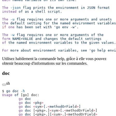
The
 -json
 flag
 prints
 the
 environment
 in
 JSON
 format
instead
 of
 as
 a
 shell
 script.
The
 -u
 flag
 requires
 one
 or
 more
 arguments
 and
 unsets
the
 default
 setting
 for
 the
 named
 environment
 variables
if
 one
 has
 been
 set
 with
 'go env -w'.
The
 -w
 flag
 requires
 one
 or
 more
 arguments
 of
 the
form
 NAME=VALUE
 and
 changes
 the
 default
 settings
of
 the
 named
 environment
 variables
 to
 the
 given
 values.
For
 more
 about
 environment
 variables,
 see
 'go help envi
Utilisez habilement la commande help, grâce à elle vous pouvez
obtenir beaucoup d'informations sur les commandes.
doc
sh
$ 
go
 doc
 -h
Usage
 of
 [go] doc:
        go
 doc
        go
 doc
 <
pk
g
>
        go
 doc
 <
sy
m
>
[.
<
methodOrFiel
d
>
]
        go
 doc
 [<pkg>.]
<
sym
>
[.
<
methodOrField
>
]
        go
 doc
 [<pkg>.][
<
sym
>
.]
<
methodOrField
>