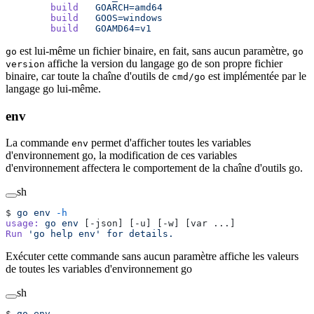
        build
   GOARCH=amd64
        build
   GOOS=windows
        build
   GOAMD64=v1
est lui-même un fichier binaire, en fait, sans aucun paramètre,
go
go
affiche la version du langage go de son propre fichier
version
binaire, car toute la chaîne d'outils de
est implémentée par le
cmd/go
langage go lui-même.
env
La commande
permet d'afficher toutes les variables
env
d'environnement go, la modification de ces variables
d'environnement affectera le comportement de la chaîne d'outils go.
sh
$ 
go
 env
 -h
usage:
 go
 env
 [-json] [-u] [-w] [var ...]
Run
 'go help env'
 for
 details.
Exécuter cette commande sans aucun paramètre affiche les valeurs
de toutes les variables d'environnement go
sh
$ 
go
 env