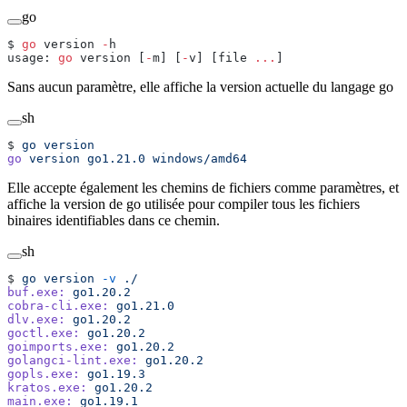
go
$ 
go
 version 
-
h
usage: 
go
 version [
-
m] [
-
v] [file 
...
]
Sans aucun paramètre, elle affiche la version actuelle du langage go
sh
$ 
go
 version
go
 version
 go1.21.0
 windows/amd64
Elle accepte également les chemins de fichiers comme paramètres, et
affiche la version de go utilisée pour compiler tous les fichiers
binaires identifiables dans ce chemin.
sh
$ 
go
 version
 -v
 ./
buf.exe:
 go1.20.2
cobra-cli.exe:
 go1.21.0
dlv.exe:
 go1.20.2
goctl.exe:
 go1.20.2
goimports.exe:
 go1.20.2
golangci-lint.exe:
 go1.20.2
gopls.exe:
 go1.19.3
kratos.exe:
 go1.20.2
main.exe:
 go1.19.1