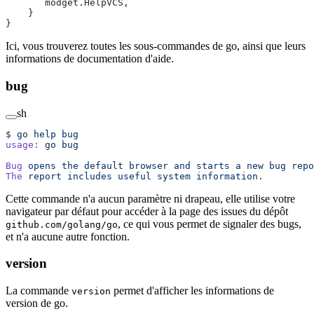
       modget.HelpVCS,
    }
}
Ici, vous trouverez toutes les sous-commandes de go, ainsi que leurs
informations de documentation d'aide.
bug
sh
$ 
go
 help
 bug
usage:
 go
 bug
Bug
 opens
 the
 default
 browser
 and
 starts
 a
 new
 bug
 repo
The
 report
 includes
 useful
 system
 information.
Cette commande n'a aucun paramètre ni drapeau, elle utilise votre
navigateur par défaut pour accéder à la page des issues du dépôt
, ce qui vous permet de signaler des bugs,
github.com/golang/go
et n'a aucune autre fonction.
version
La commande
permet d'afficher les informations de
version
version de go.