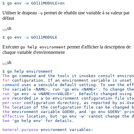
$ 
go
 env
 -w
 GO111MODULE=on
Utiliser le drapeau
permet de rétablir une variable à sa valeur par
-u
défaut
sh
$ 
go
 env
 -u
 GO111MODULE
Exécuter
permet d'afficher la description de
go help environment
chaque variable d'environnement
sh
$ 
go
 help
 environment
The
 go
 command
 and
 the
 tools
 it
 invokes
 consult
 environ
for
 configuration. If an environment variable is unset 
command
 uses
 a
 sensible
 default
 setting.
 To
 see
 the
 eff
the
 variable
 <
NAM
E
>
,
 run
 'go env <NAME>'.
 To
 change
 the
run
 'go env -w <NAME>=<VALUE>'.
 Defaults
 changed
 using
 
are
 recorded
 in
 a
 Go
 environment
 configuration
 file
 sto
per-user
 configuration
 directory,
 as
 reported
 by
 os.Use
The
 location
 of
 the
 configuration
 file
 can
 be
 changed
 b
the
 environment
 variable
 GOENV,
 and
 'go env GOENV'
 prin
effective
 location,
 but
 'go env -w'
 cannot
 change
 the
 d
See
 'go help env'
 for
 details.
General-purpose
 environment
 variables: