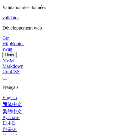
Validation des données
validator
Développement web
Gin
HttpRouter
swag
Liens
NVM
Markdown
UnoCSS
Français
English
简体中文
繁體中文
Русский
日本語
한국어