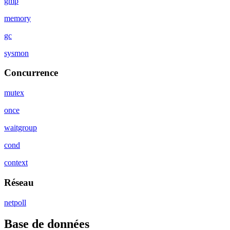
gmp
memory
gc
sysmon
Concurrence
mutex
once
waitgroup
cond
context
Réseau
netpoll
Base de données