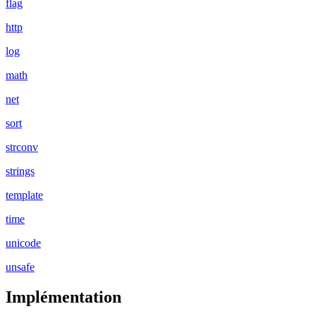
flag
http
log
math
net
sort
strconv
strings
template
time
unicode
unsafe
Implémentation