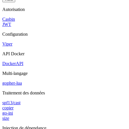
Autorisation
Casbin
JWT
Configuration
Viper
API Docker
DockerAPI
Multi-langage
gopher-lua
Traitement des données
spf13/cast
copier
go-ini
size
Injection de dépendance