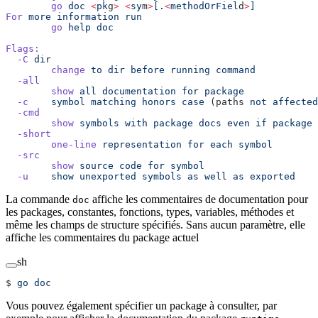
        go
 doc
 <
pk
g
>
 <
sy
m
>
[.
<
methodOrFiel
d
>
]
For
 more
 information
 run
        go
 help
 doc
Flags:
  -C
 dir
        change
 to
 dir
 before
 running
 command
  -all
        show
 all
 documentation
 for
 package
  -c
    symbol
 matching
 honors
 case
 (paths 
not
 affected
  -cmd
        show
 symbols
 with
 package
 docs
 even
 if
 package
 
  -short
        one-line
 representation
 for
 each
 symbol
  -src
        show
 source
 code
 for
 symbol
  -u
    show
 unexported
 symbols
 as
 well
 as
 exported
La commande
affiche les commentaires de documentation pour
doc
les packages, constantes, fonctions, types, variables, méthodes et
même les champs de structure spécifiés. Sans aucun paramètre, elle
affiche les commentaires du package actuel
sh
$ 
go
 doc
Vous pouvez également spécifier un package à consulter, par