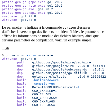
protoc-gen-go-grpc.exe:
 go1.20.2
protoc-gen-go-http.exe:
 go1.20.2
protoc-gen-go.exe:
 go1.20.2
protoc-gen-openapi.exe:
 go1.20.2
swag.exe:
 go1.21.0
wire.exe:
 go1.21.0
Le paramètre
indique à la commande
d'essayer
-v
version
d'afficher la version go des fichiers non identifiables, le paramètre
-m
affiche les informations de module des fichiers binaires, ainsi que
certains paramètres de compilation, voici un exemple simple.
sh
$ 
go
 version
 -v
 -m
 wire.exe
wire.exe:
 go1.21.0
        path
    github.com/google/wire/cmd/wire
        mod
     github.com/google/wire
  v0.5.0
  h1:I7EL
        dep
     github.com/google/subcommands
   v1.0.1
        dep
     github.com/pmezard/go-difflib
   v1.0.0
        dep
     golang.org/x/tools
      v0.0.0-20190422
        build
   -buildmode=exe
        build
   -compiler=gc
        build
   DefaultGODEBUG=panicnil=
1
        build
   CGO_ENABLED=
1
        build
   CGO_CFLAGS=
        build
   CGO_CPPFLAGS=
        build
   CGO_CXXFLAGS=
        build
   CGO_LDFLAGS=