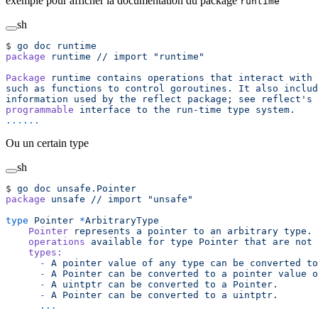
exemple pour afficher la documentation du package
runtime
sh
$ 
go
 doc
 runtime
package
 runtime
 //
 import
 "runtime"
Package
 runtime
 contains
 operations
 that
 interact
 with
 
such as functions to control goroutines. It also includ
information used by the reflect package; see reflect's
 
programmable
 interface
 to
 the
 run-time
 type
 system.
......
Ou un certain type
sh
$ 
go
 doc
 unsafe.Pointer
package
 unsafe
 //
 import
 "unsafe"
type
 Pointer
 *
ArbitraryType
    Pointer
 represents
 a
 pointer
 to
 an
 arbitrary
 type.
 
    operations
 available
 for
 type
 Pointer
 that
 are
 not
 
    types:
      -
 A
 pointer
 value
 of
 any
 type
 can
 be
 converted
 to
      -
 A
 Pointer
 can
 be
 converted
 to
 a
 pointer
 value
 o
      -
 A
 uintptr
 can
 be
 converted
 to
 a
 Pointer.
      -
 A
 Pointer
 can
 be
 converted
 to
 a
 uintptr.
      ...